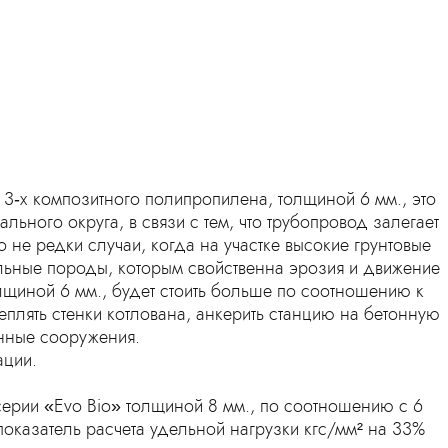
 3‑х композитного полипропилена, толщиной 6 мм., это
ьного округа, в связи с тем, что трубопровод залегает
о не редки случаи, когда на участке высокие грунтовые
альные породы, которым свойственна эрозия и движение
олщиной 6 мм., будет стоить больше по соотношению к
плять стенки котлована, анкерить станцию на бетонную
нные сооружения.
ации.
серии «Evo Bio» толщиной 8 мм., по соотношению с 6
показатель расчета удельной нагрузки кгс/мм² на 33%