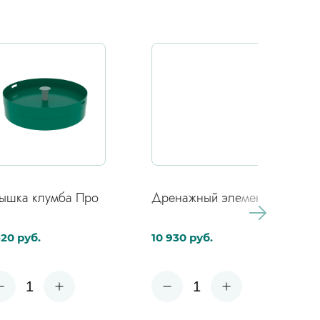
клумба Про
Дренажный элемент
Внешни
.
10 930 руб.
6 960 
1