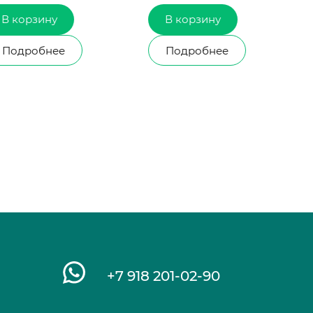
зину
В корзину
В к
бнее
Подробнее
Под
+7 918 201-02-90