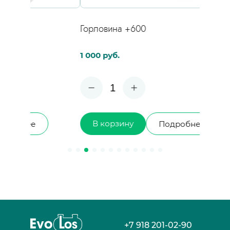
Горловина +600
Горлов
1 000 руб.
10 000 
1
В корзину
В к
Подробнее
+7 918 201-02-90