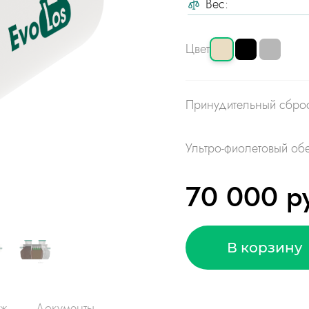
Вес:
Цвет
Принудительный сбро
Ультро-фиолетовый об
70 000 р
В корзину
аж
Документы