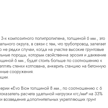
 3‑х композитного полипропилена, толщиной 6 мм., это
ьного округа, в связи с тем, что трубопровод залегает
о не редки случаи, когда на участке высокие грунтовые
альные породы, которым свойственна эрозия и движение
олщиной 6 мм., будет стоить больше по соотношению к
плять стенки котлована, анкерить станцию на бетонную
нные сооружения.
ации.
серии «Evo Bio» толщиной 8 мм., по соотношению с 6
показатель расчета удельной нагрузки кгс/мм² на 33%
сти возведения дополнительных укрепляющих грунт