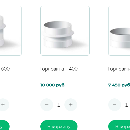
Оставить заявку
+400
Горловина +200
Крышка 
7 450 руб.
7 620 руб
1
1
ну
В корзину
В кор